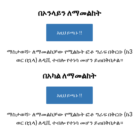
በኦንላይን ለማመልከት
እዚህ ይጫኑ !!
ማስታወሻ፦ ለማመልከቻው የሚልኩት ፎቶ ግራፍ በቅርቡ (ከ3
ወር በኋላ) ለዲቪ ተብሎ የተነሳ መሆን ይጠበቅበታል።
በአካል ለማመልከት
እዚህ ይጫኑ !!
ማስታወሻ፦ ለማመልከቻው የሚልኩት ፎቶ ግራፍ በቅርቡ (ከ3
ወር በኋላ) ለዲቪ ተብሎ የተነሳ መሆን ይጠበቅበታል።