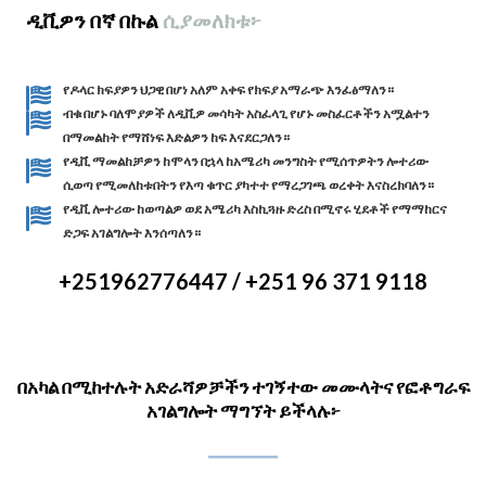
ዲቪዎን በኛ በኩል
ሲያመለክቱ፦
የዶላር ክፍያዎን ህጋዊ በሆነ አለም አቀፍ የክፍያ አማራጭ እንፈፅማለን።
ብቁ በሆኑ ባለሞያዎች ለዲቪዎ መሳካት አስፈላጊ የሆኑ መስፈርቶችን አሟልተን
በማመልከት የማሸነፍ እድልዎን ከፍ እናደርጋለን።
የዲቪ ማመልከቻዎን ከሞላን በኋላ ከአሜሪካ መንግስት የሚሰጥዎትን ሎተሪው
ሲወጣ የሚመለከቱበትን የእጣ ቁጥር ያካተተ የማረጋገጫ ወረቀት እናስረክባለን።
የዲቪ ሎተሪው ከወጣልዎ ወደ አሜሪካ እስኪጓዙ ድረስ በሚኖሩ ሂደቶች የማማከርና
ድጋፍ አገልግሎት እንሰጣለን።
+251962776447 / +251 96 371 9118
በአካል በሚከተሉት አድራሻዎቻችን ተገኝተው መሙላትና የፎቶግራፍ
አገልግሎት ማግኘት ይችላሉ፦